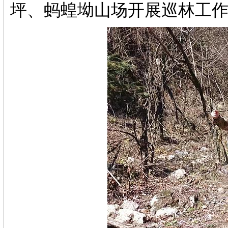
坪、蚂蝗坳山场开展巡林工