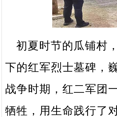
初夏时节的瓜铺村
下的红军烈士墓碑，
战争时期，红二军团
牺牲，用生命践行了