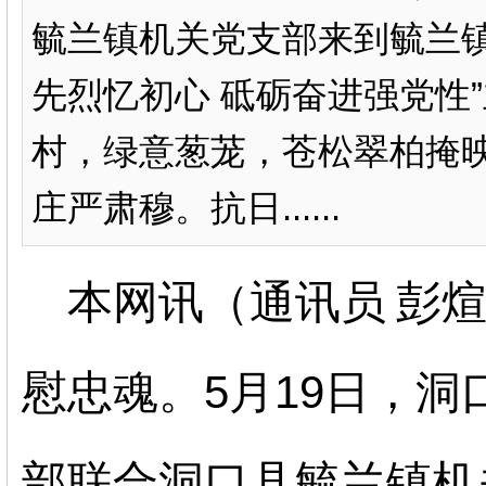
毓兰镇机关党支部来到毓兰镇
先烈忆初心 砥砺奋进强党性
村，绿意葱茏，苍松翠柏掩
庄严肃穆。抗日......
本网讯（通讯员
彭
慰忠魂。
5月19日，
部联合洞口县毓兰镇机