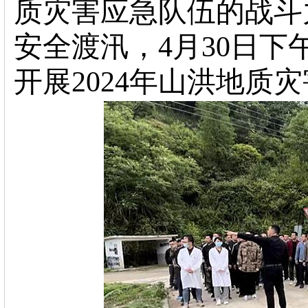
质灾害应急队伍的战斗
安全渡汛，
4月
30
日
下
山洪地质灾
开展
2024年