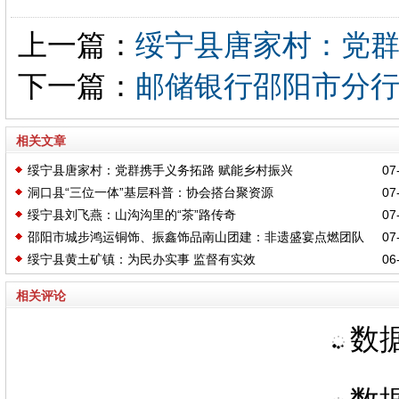
上一篇：
绥宁县唐家村：党群
下一篇：
邮储银行邵阳市分
相关文章
绥宁县唐家村：党群携手义务拓路 赋能乡村振兴
07-
洞口县“三位一体”基层科普：协会搭台聚资源
07-
绥宁县刘飞燕：山沟沟里的“茶”路传奇
07-
邵阳市城步鸿运铜饰、振鑫饰品南山团建：非遗盛宴点燃团队
07-
绥宁县黄土矿镇：为民办实事 监督有实效
06-
新梦想
相关评论
数据