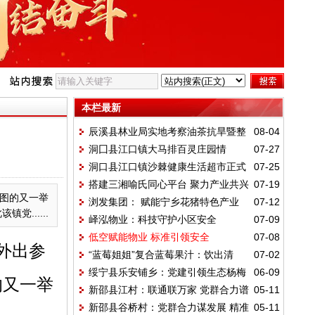
本栏最新
辰溪县林业局实地考察油茶抗旱暨整
08-04
洞囗县江口镇大马排百灵庄园情
07-27
体质量技术提升
洞口县江口镇沙棘健康生活超市正式
07-25
系“半节短袖”
搭建三湘喻氏同心平台 聚力产业共兴
07-19
开业
图的又一举
浏发集团： 赋能宁乡花猪特色产业
07-12
文脉传承
......
峄泓物业：科技守护小区安全
07-09
低空赋能物业 标准引领安全
07-08
外出参
“蓝莓姐姐”复合蓝莓果汁：饮出清
07-02
绥宁县乐安铺乡：党建引领生态杨梅
06-09
爽“蓝视界”
的又一举
新邵县江村：联通联万家 党群合力谱
05-11
富百姓
新邵县谷桥村：党群合力谋发展 精准
05-11
新章