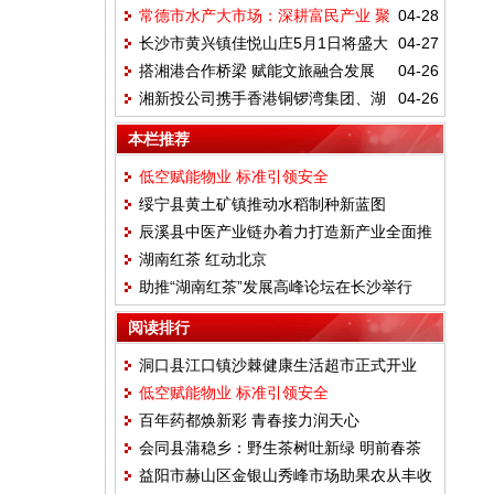
常德市水产大市场：深耕富民产业 聚
04-28
施策展宏图
长沙市黄兴镇佳悦山庄5月1日将盛大
04-27
力赋能商贸
搭湘港合作桥梁 赋能文旅融合发展
04-26
开业
湘新投公司携手香港铜锣湾集团、湖
04-26
南对外经济文化发展中心举行恳谈会
本栏推荐
低空赋能物业 标准引领安全
绥宁县黄土矿镇推动水稻制种新蓝图
辰溪县中医产业链办着力打造新产业全面推
湖南红茶 红动北京
广种植金樱子
助推“湖南红茶”发展高峰论坛在长沙举行
阅读排行
洞口县江口镇沙棘健康生活超市正式开业
低空赋能物业 标准引领安全
百年药都焕新彩 青春接力润天心
会同县蒲稳乡：野生茶树吐新绿 明前春茶
益阳市赫山区金银山秀峰市场助果农从丰收
抢“鲜”采