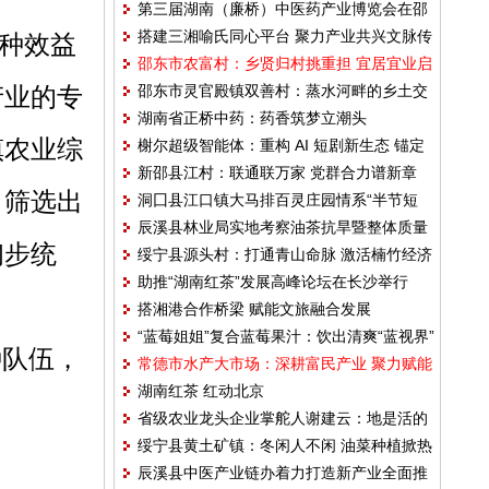
第三届湖南（廉桥）中医药产业博览会在邵
迈向增收
搭建三湘喻氏同心平台 聚力产业共兴文脉传
种效益
东开幕
邵东市农富村：乡贤归村挑重担 宜居宜业启
承
产业的专
邵东市灵官殿镇双善村：蒸水河畔的乡土交
新程
湖南省正桥中药：药香筑梦立潮头
响
镇农业综
榭尔超级智能体：重构 AI 短剧新生态 锚定
新邵县江村：联通联万家 党群合力谱新章
去中心化价值互联网未来
，筛选出
洞囗县江口镇大马排百灵庄园情系“半节短
辰溪县林业局实地考察油茶抗旱暨整体质量
袖”
初步统
绥宁县源头村：打通青山命脉 激活楠竹经济
技术提升
助推“湖南红茶”发展高峰论坛在长沙举行
搭湘港合作桥梁 赋能文旅融合发展
“蓝莓姐姐”复合蓝莓果汁：饮出清爽“蓝视界”
种队伍，
常德市水产大市场：深耕富民产业 聚力赋能
湖南红茶 红动北京
商贸
省级农业龙头企业掌舵人谢建云：地是活的
绥宁县黄土矿镇：冬闲人不闲 油菜种植掀热
不能死在我手上
辰溪县中医产业链办着力打造新产业全面推
潮