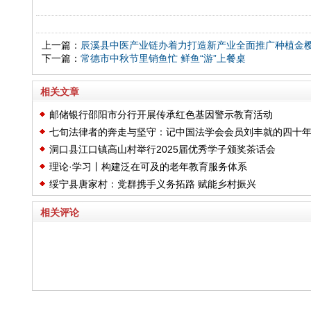
上一篇：
辰溪县中医产业链办着力打造新产业全面推广种植金
下一篇：
常德市中秋节里销鱼忙 鲜鱼“游”上餐桌
相关文章
邮储银行邵阳市分行开展传承红色基因警示教育活动
七旬法律者的奔走与坚守：记中国法学会会员刘丰就的四十
洞口县江口镇高山村举行2025届优秀学子颁奖茶话会
维权路
理论·学习丨构建泛在可及的老年教育服务体系
绥宁县唐家村：党群携手义务拓路 赋能乡村振兴
相关评论