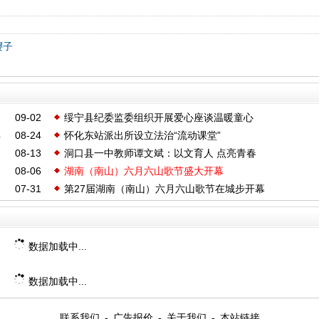
樱子
09-02
绥宁县纪委监委组织开展爱心座谈温暖童心
年
08-24
怀化东站派出所设立法治“流动课堂”
08-13
洞口县一中教师谭文斌：以文育人 点亮青春
08-06
湖南（南山）六月六山歌节盛大开幕
07-31
第27届湖南（南山）六月六山歌节在城步开幕
数据加载中...
数据加载中...
联系我们
-
广告报价
-
关于我们
-
本站链接