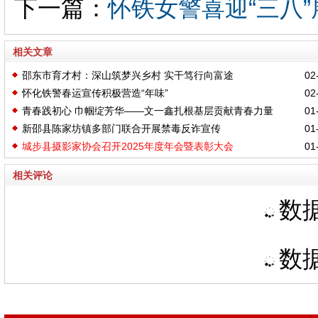
下一篇：
怀铁女警喜迎“三八
相关文章
邵东市育才村：深山筑梦兴乡村 实干笃行向富途
02-
怀化铁警春运宣传积极营造“年味”
02-
青春践初心 巾帼绽芳华——文一鑫扎根基层贡献青春力量
01-
新邵县陈家坊镇多部门联合开展禁毒反诈宣传
01-
城步县摄影家协会召开2025年度年会暨表彰大会
01-
相关评论
数据
数据