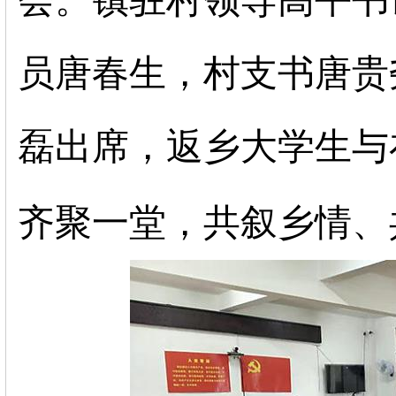
会。镇驻村领导高平书
员唐春生，村支书唐贵
磊出席，返乡大学生与
齐聚一堂，共叙乡情、